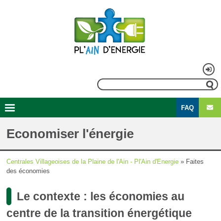
Aller
au
contenu
principal
Menu
Rechercher
du
FAQ
compte
Second
Navigation
de
menu
principale
Economiser l'énergie
l'utilisateur
Centrales Villageoises de la Plaine de l'Ain - Pl'Ain d'Energie
Faites
Fil
des économies
d'Ariane
Le contexte : les économies au
centre de la transition énergétique