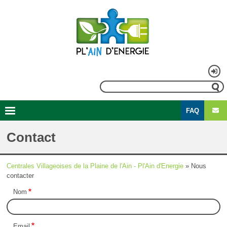
Aller
au
contenu
principal
Menu
Rechercher
du
FAQ
compte
Second
Navigation
de
menu
principale
Contact
l'utilisateur
Centrales Villageoises de la Plaine de l'Ain - Pl'Ain d'Energie
Nous
Fil
contacter
d'Ariane
Nom
Email