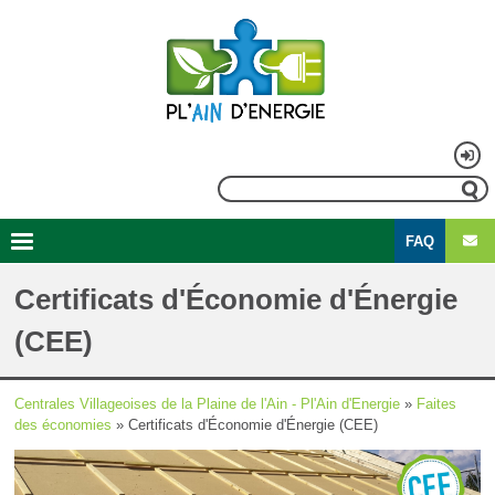
Aller
au
contenu
principal
Menu
Rechercher
du
FAQ
compte
Second
Navigation
de
menu
principale
Certificats d'Économie d'Énergie
l'utilisateur
(CEE)
Centrales Villageoises de la Plaine de l'Ain - Pl'Ain d'Energie
Faites
Fil
des économies
Certificats d'Économie d'Énergie (CEE)
d'Ariane